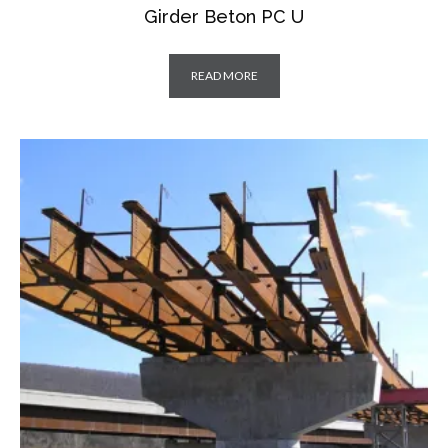
Girder Beton PC U
READ MORE